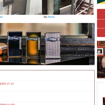
zu
by
mozu
5-27-10
atobacco.com