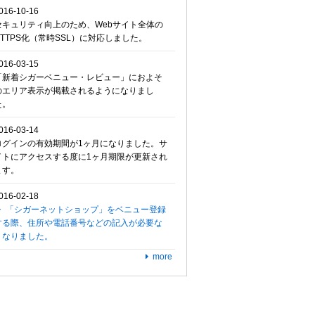
016-10-16
セキュリティ向上のため、Webサイト全体の
HTTPS化（常時SSL）に対応しました。
016-03-15
「新着シガーベニュー・レビュー」におよそ
のエリア表示が掲載されるようになりまし
た。
016-03-14
ログインの有効期間が1ヶ月になりました。サ
イトにアクセスする度に1ヶ月期限が更新され
ます。
016-02-18
「シガーネットショップ」をベニュー登録
する際、住所や電話番号などの記入が必要な
くなりました。
more