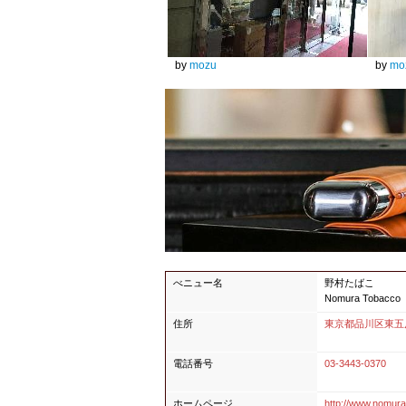
by
mozu
by
mo
べニュー名
野村たばこ
Nomura Tobacco
住所
東京都品川区東五反田
電話番号
03-3443-0370
ホームページ
http://www.nomur