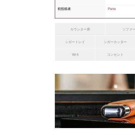
初投稿者
Parta
カウンター席
ソファ
シガートレイ
シガーカッター
Wi-fi
コンセント