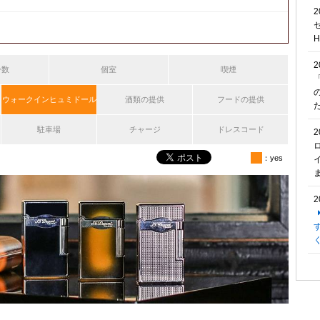
2
2
ー数
個室
喫煙
ウォークインヒュミドール
酒類の提供
フードの提供
駐車場
チャージ
ドレスコード
2
：yes
2