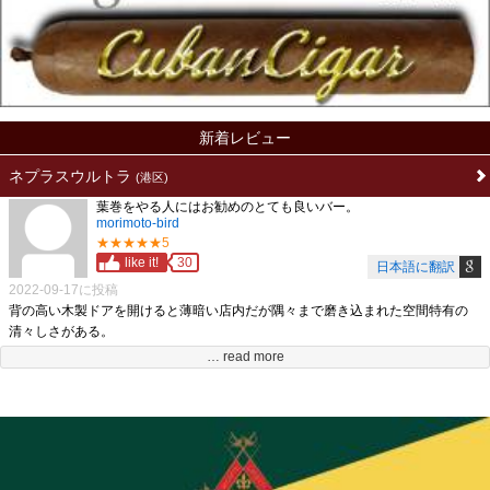
新着レビュー
ネプラスウルトラ
(港区)
葉巻をやる人にはお勧めのとても良いバー。
morimoto-bird
★★★★★5
like it!
30
日本語に翻訳
2022-09-17に投稿
背の高い木製ドアを開けると薄暗い店内だが隅々まで磨き込まれた空間特有の
清々しさがある。
店の間口は狭いが奥行きのある造りでその奥行き分程もある長いカウンターが迎
… read more
えてくれる。
カウンターに腰掛けると背側にボックス席その隣にスタンディングスペースが有
る。
実直なマスター。
口数少なめで付かず離れず良い感じ。
酒はウイスキーはもちろん旬の果物を使ったカクテルなど豊富。