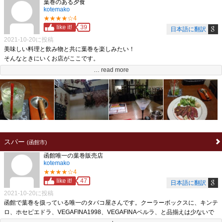
葉巻のある夕食
kotemako
★★★★☆4
like it!
39
日本語に翻訳
2021-10-20に投稿
美味しい料理と飲み物と共に葉巻を楽しみたい！
そんなときにいくお店がここです。
マスターが超が付くほど器用な方だからか、ジビエだけでなく、サラダ、魚介
… read more
類、お肉料理、デザート、カクテルとメニューが豊富です。（内装や暖炉まで自
家製で作られていたにのは驚きました。）
葉巻は販売していますが、シガーバーのようにメインで取り扱っているわけでは
ないため、あるかどうかはわかりません。
また本サイトの趣旨と外れてしまい恐縮ですが、珍しくシーシャが置いてあり、
緊急事態宣言が出されていなければ、これも楽しむことが可能です。
葉巻を楽しむのに最高のお店ですが、葉巻販売は充実していないため、星４での
スパー
(函館市)
レビューとしました。
函館唯一の葉巻販売店
kotemako
★★★★☆4
like it!
47
日本語に翻訳
2021-10-20に投稿
函館で葉巻を扱っている唯一のタバコ屋さんです。クーラーボックスに、キンテ
ロ、ホセピエドラ、VEGAFINA1998、VEGAFINAペルラ、と品揃えは少ないで
すが販売されています。（２０２０年当時）。