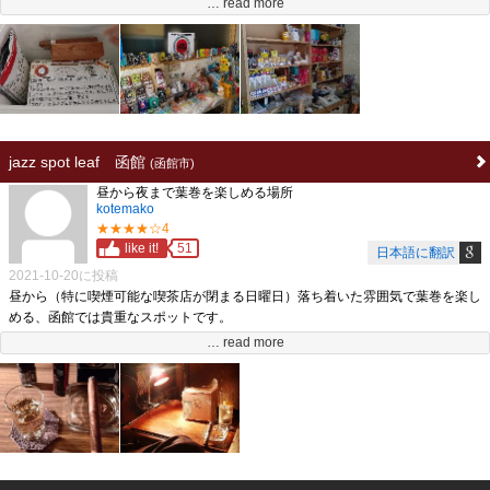
… read more
ただし、お店の販売が主に゛お客さんから要望のあったものを取り寄せる゛のを
メインとしているため、葉巻も取り寄せ可能なものは取り寄せてもらい購入する
ことが可能です。
また店内に２席喫煙用の席が用意されています。
よく葉巻やタバコの話をしながら、葉巻を楽しんだものです。
葉巻販売店としては、星２ー３程度でしょうが、函館における葉巻販売店の希少
性と、要望を可能な限り聞いてくれる店主の対応を考慮し星４としました。
jazz spot leaf 函館
(函館市)
昼から夜まで葉巻を楽しめる場所
kotemako
★★★★☆4
like it!
51
日本語に翻訳
2021-10-20に投稿
昼から（特に喫煙可能な喫茶店が閉まる日曜日）落ち着いた雰囲気で葉巻を楽し
める、函館では貴重なスポットです。
来店されるお客さんも、基本Jazzを聞きにこられる方々なので静かです。
… read more
また、食事から飲み物まで揃っており、葉巻と共にくつろぐにはもってこいで
す。