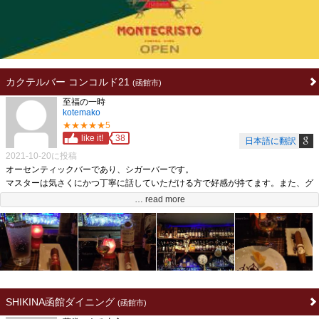
葉巻:種類は多くないが葉巻メニュー有り。葉巻を吸う際には葉巻セット［シガ
ーシーザー、シガーライター、灰皿など］を出してくれる。
カクテルバー コンコルド21
(函館市)
至福の一時
kotemako
★★★★★5
like it!
38
日本語に翻訳
2021-10-20に投稿
オーセンティックバーであり、シガーバーです。
マスターは気さくにかつ丁寧に話していただける方で好感が持てます。また、グ
レンリベットのアンバサダーであり、棚の半分ぐらいがグレンリベットの各種ボ
… read more
トルで埋まっています。加えて、葉巻とラム、モヒートへの興味が高じてキュー
バへも渡航されている方です。（よってラムも充実。ブランデーやグラッパも揃
えられています。）
葉巻も販売しており、店内の加湿も実施。私が知る限り、きちんとカットや点火
のサービスをしていただけたのは函館でここだけです。
エスプレンディトスやロイヤルリリースサロモネス、Magnum５６といったよい
葉巻は必ずここで頂きます。
SHIKINA函館ダイニング
(函館市)