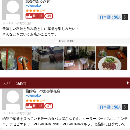
葉巻のある夕食
kotemako
★★★★☆4
like it!
39
日本語に翻訳
2021-10-20に投稿
美味しい料理と飲み物と共に葉巻を楽しみたい！
そんなときにいくお店がここです。
マスターが超が付くほど器用な方だからか、ジビエだけでなく、サラダ、魚介
… read more
類、お肉料理、デザート、カクテルとメニューが豊富です。（内装や暖炉まで自
家製で作られていたにのは驚きました。）
葉巻は販売していますが、シガーバーのようにメインで取り扱っているわけでは
ないため、あるかどうかはわかりません。
また本サイトの趣旨と外れてしまい恐縮ですが、珍しくシーシャが置いてあり、
緊急事態宣言が出されていなければ、これも楽しむことが可能です。
葉巻を楽しむのに最高のお店ですが、葉巻販売は充実していないため、星４での
スパー
(函館市)
レビューとしました。
函館唯一の葉巻販売店
kotemako
★★★★☆4
like it!
47
日本語に翻訳
2021-10-20に投稿
函館で葉巻を扱っている唯一のタバコ屋さんです。クーラーボックスに、キンテ
ロ、ホセピエドラ、VEGAFINA1998、VEGAFINAペルラ、と品揃えは少ないで
すが販売されています。（２０２０年当時）。