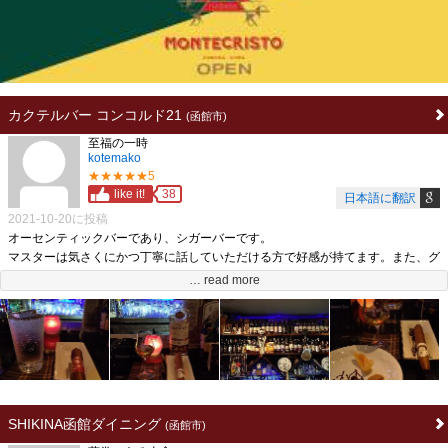
葉巻:種類は多くないが葉巻メニュー有り。葉巻を吸う際には葉巻セット［シガ
ーシーザー、シガーライター、灰皿など］を出してくれる。
カクテルバー コンコルド21
(函館市)
至福の一時
kotemako
★★★★★5
like it!
38
日本語に翻訳
2021-10-20に投稿
オーセンティックバーであり、シガーバーです。
マスターは気さくにかつ丁寧に話していただける方で好感が持てます。また、グ
レンリベットのアンバサダーであり、棚の半分ぐらいがグレンリベットの各種ボ
… read more
トルで埋まっています。加えて、葉巻とラム、モヒートへの興味が高じてキュー
バへも渡航されている方です。（よってラムも充実。ブランデーやグラッパも揃
えられています。）
葉巻も販売しており、店内の加湿も実施。私が知る限り、きちんとカットや点火
のサービスをしていただけたのは函館でここだけです。
エスプレンディトスやロイヤルリリースサロモネス、Magnum５６といったよい
葉巻は必ずここで頂きます。
SHIKINA函館ダイニング
(函館市)