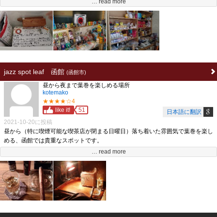
… read more
ただし、お店の販売が主に゛お客さんから要望のあったものを取り寄せる゛のを
メインとしているため、葉巻も取り寄せ可能なものは取り寄せてもらい購入する
ことが可能です。
また店内に２席喫煙用の席が用意されています。
よく葉巻やタバコの話をしながら、葉巻を楽しんだものです。
葉巻販売店としては、星２ー３程度でしょうが、函館における葉巻販売店の希少
性と、要望を可能な限り聞いてくれる店主の対応を考慮し星４としました。
jazz spot leaf 函館
(函館市)
昼から夜まで葉巻を楽しめる場所
kotemako
★★★★☆4
like it!
51
日本語に翻訳
2021-10-20に投稿
昼から（特に喫煙可能な喫茶店が閉まる日曜日）落ち着いた雰囲気で葉巻を楽し
める、函館では貴重なスポットです。
来店されるお客さんも、基本Jazzを聞きにこられる方々なので静かです。
… read more
また、食事から飲み物まで揃っており、葉巻と共にくつろぐにはもってこいで
す。