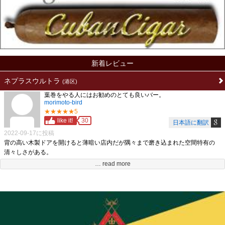
新着レビュー
ネプラスウルトラ
(港区)
葉巻をやる人にはお勧めのとても良いバー。
morimoto-bird
★★★★★5
like it!
30
日本語に翻訳
2022-09-17に投稿
背の高い木製ドアを開けると薄暗い店内だが隅々まで磨き込まれた空間特有の
清々しさがある。
店の間口は狭いが奥行きのある造りでその奥行き分程もある長いカウンターが迎
… read more
えてくれる。
カウンターに腰掛けると背側にボックス席その隣にスタンディングスペースが有
る。
実直なマスター。
口数少なめで付かず離れず良い感じ。
酒はウイスキーはもちろん旬の果物を使ったカクテルなど豊富。